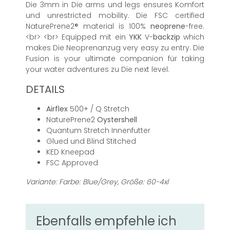
Die 3mm in Die arms und legs ensures Komfort
und unrestricted mobility. Die FSC certified
NaturePrene2® material is 100%
neoprene
-free.
<br> <br> Equipped mit ein
YKK
V-
backzip
which
makes Die Neoprenanzug very easy zu entry. Die
Fusion is your ultimate companion für taking
your water adventures zu Die next level.
DETAILS
Airflex
500+ / Q Stretch
NaturePrene2
Oystershell
Quantum Stretch Innenfutter
Glued und Blind Stitched
KED Kneepad
FSC Approved
Variante: Farbe: Blue/Grey, Größe: 60-4xl
Ebenfalls empfehle ich