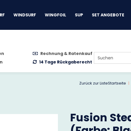
gen
RF
WINDSURF
WINGFOIL
SUP
SET ANGEBOTE
en
Rechnung & Ratenkauf
n
14 Tage Rückgaberecht
Zurück zur Liste
Startseite
Fusion Ste
(Farbe: Bl