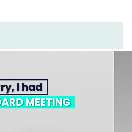
ry, I had
ARD MEETING