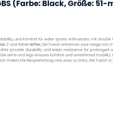
GBS
(Farbe: Black, Größe: 51-
dability, und Komfort für water sports enthusiasts. mit double 
iac
2 und Velvet
Airflex
, Die Fusion enhances your range von 
Nähte provide durability und water resistance für prolonged
 Die arms und legs ensures Komfort und unrestricted mobility. D
ch makes Die Neoprenanzug very easy zu entry. Die Fusion is 