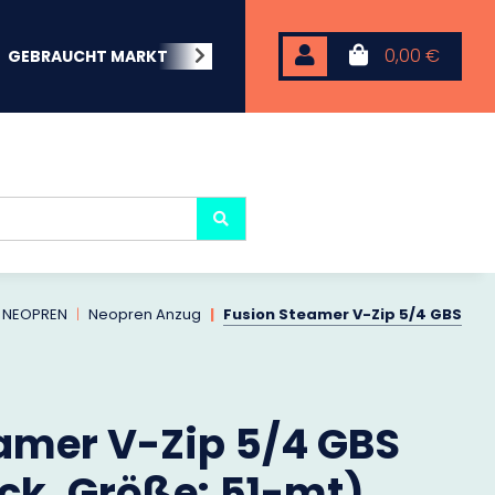
0,00 €
GEBRAUCHT MARKT
BEACHWEAR
NEOPREN
KARP
NEOPREN
Neopren Anzug
Fusion Steamer V-Zip 5/4 GBS
amer V-Zip 5/4 GBS
ack, Größe: 51-mt)