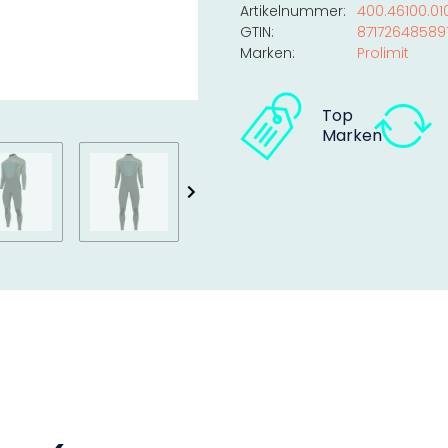
Artikelnummer:
400.46100.010
GTIN:
87172648589
Marken:
Prolimit
Top
Marken