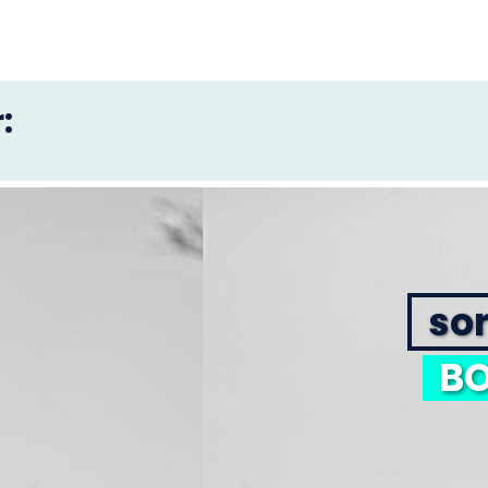
:
sor
BO