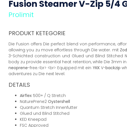
Fusion Steamer V-Zip 5/4
Prolimit
PRODUKT KETEGORIE
Die Fusion offers Die perfect blend von performance, affor
allowing you zu move effortless through Die water. mit
Zod
3-Schichted construction und Glued und Blind Stitched 
body zu provide essential heat retention, while Die 3mm in
neoprene
-free.<br> <br> Equipped mit ein
YKK
V-
backzip
whi
adventures zu Die next level.
DETAILS
Airflex
500+ / Q Stretch
NaturePrene2
Oystershell
Quantum Stretch Innenfutter
Glued und Blind Stitched
KED Kneepad
FSC Approved