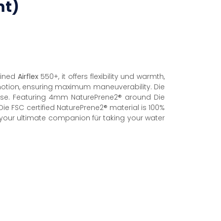
mt)
lined
Airflex
550+, it offers flexibility und warmth,
motion, ensuring maximum maneuverability. Die
 use. Featuring 4mm NaturePrene2® around Die
ie FSC certified NaturePrene2® material is 100%
your ultimate companion für taking your water