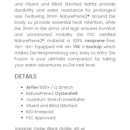
und Glued und Blind Stitched Nähte provide
durability und water resistance für prolonged
use. Featuring 3mm NaturePrene2® around Die
body zu provide essential heat retention, while
Die 2mm in Die arms und legs ensures Komfort
und unrestricted mobility. Die FSC certified
NaturePrene2® material is 100%
neoprene
-free.
<br> <br> Equipped mit ein
YKK
V-
backzip
which
makes Die Neoprenanzug very easy zu entry. Die
Fusion is your ultimate companion für taking
your water adventures zu Die next level.
DETAILS
Airflex
500+ / Q Stretch
NaturePrene2
Oystershell
Quantum Stretch Innenfutter
Glued und Blind Stitched
KED Kneepad
FSC Approved
Variante: Farbe: Black, Größe: 46-xs