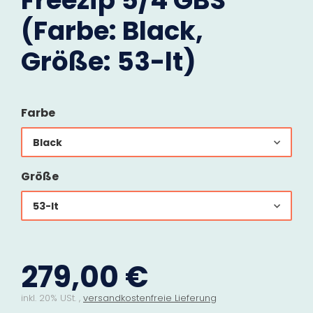
Freezip 5/4 GBS
(Farbe: Black,
Größe: 53-lt)
Farbe
Black
Größe
53-lt
279,00 €
inkl. 20% USt. ,
versandkostenfreie Lieferung