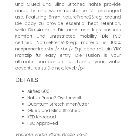
und Glued und Blind Stitched Nähte provide
durability und water resistance für prolonged
use. Featuring 5mm NaturePrene2&reg; around
Die body zu provide essential heat retention,
while Die 4mm in Die arms und legs ensures
Komfort und unrestricted mobility. Die FSC
certified NaturePrene2&reg; material is 100%
neoprene
-free.<br /> <br /> Equipped mit ein
YKK
Frontzip
für easy entry. Die Fusion is your
ultimate companion für taking your water
adventures zu Die next level.</p>
DETAILS
Airflex
500+
NaturePrene2
Oystershell
Quantum Stretch Innenfutter
Glued und Blind Stitched
KED Kneepad
FSC Approved
Variante: Farbe: Black, Größe: 53-lt