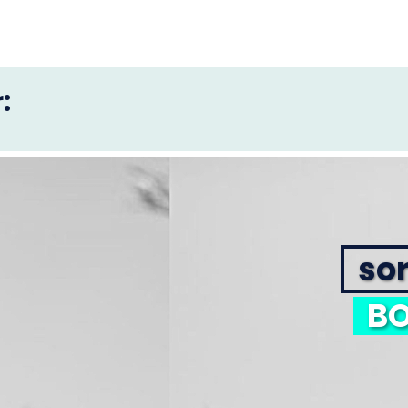
:
sor
BO