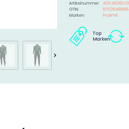
Artikelnummer:
400.46060.01
GTIN:
87172648586
Marken:
Prolimit
Top
Marken