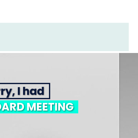
ry, I had
ARD MEETING