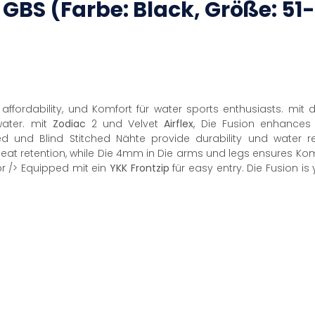
4
GBS
(Farbe: Black, Größe: 51
affordability, und Komfort für water sports enthusiasts. mit
water. mit
Zodiac
2 und Velvet
Airflex
, Die Fusion enhance
ed und Blind Stitched Nähte provide durability und water 
at retention, while Die 4mm in Die arms und legs ensures Komfo
<br /> Equipped mit ein
YKK
Frontzip
für easy entry. Die Fusion i