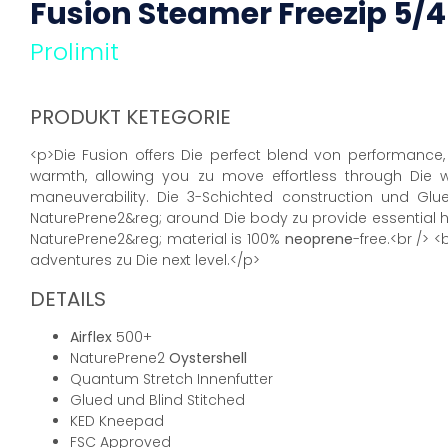
Fusion Steamer
Freezip
5/
Prolimit
PRODUKT KETEGORIE
<p>Die Fusion offers Die perfect blend von performance, 
warmth, allowing you zu move effortless through Die 
maneuverability. Die 3-Schichted construction und Glu
NaturePrene2&reg; around Die body zu provide essential he
NaturePrene2&reg; material is 100%
neoprene
-free.<br /> 
adventures zu Die next level.</p>
DETAILS
Airflex
500+
NaturePrene2
Oystershell
Quantum Stretch Innenfutter
Glued und Blind Stitched
KED Kneepad
FSC Approved