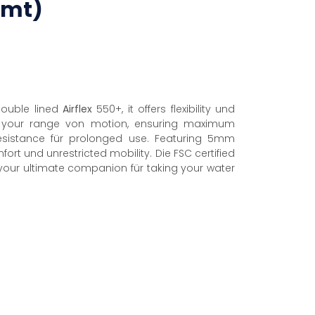
-mt)
 double lined
Airflex
550+, it offers flexibility und
s your range von motion, ensuring maximum
resistance für prolonged use. Featuring 5mm
rt und unrestricted mobility. Die FSC certified
s your ultimate companion für taking your water