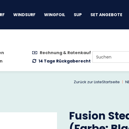
gen
RF
WINDSURF
WINGFOIL
SUP
SET ANGEBOTE
en
Rechnung & Ratenkauf
n
14 Tage Rückgaberecht
Zurück zur Liste
Startseite
N
Fusion Ste
(Farbe: Bl