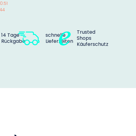
0.51
44
Trusted
14 Tage
schnelle
Shops
Rückgabe
Lieferzeiten
Käuferschutz