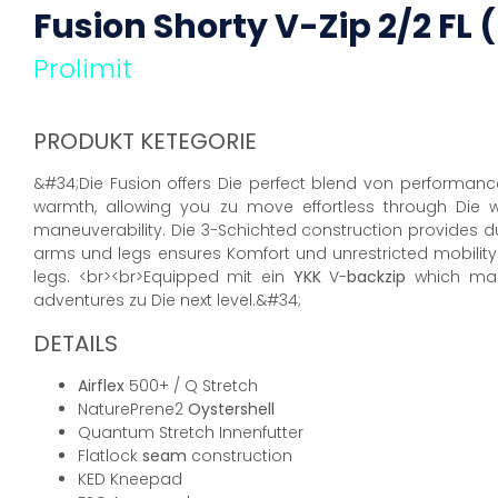
Fusion Shorty V-Zip 2/2 FL
Prolimit
PRODUKT KETEGORIE
&#34;Die Fusion offers Die perfect blend von performance,
warmth, allowing you zu move effortless through Die 
maneuverability. Die 3-Schichted construction provides d
arms und legs ensures Komfort und unrestricted mobility.
legs. <br><br>Equipped mit ein
YKK
V-
backzip
which make
adventures zu Die next level.&#34;
DETAILS
Airflex
500+ / Q Stretch
NaturePrene2
Oystershell
Quantum Stretch Innenfutter
Flatlock
seam
construction
KED Kneepad