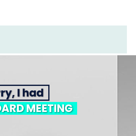
ry, I had
ARD MEETING