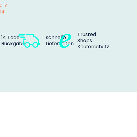
0.52
44
Trusted
14 Tage
schnelle
Shops
Rückgabe
Lieferzeiten
Käuferschutz