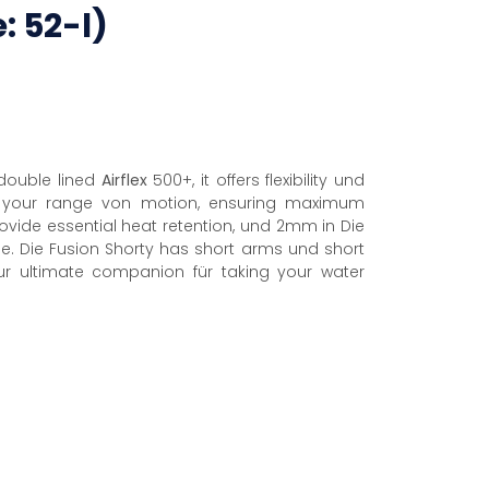
: 52-l)
 double lined
Airflex
500+, it offers flexibility und
s your range von motion, ensuring maximum
ovide essential heat retention, und 2mm in Die
ee. Die Fusion Shorty has short arms und short
r ultimate companion für taking your water