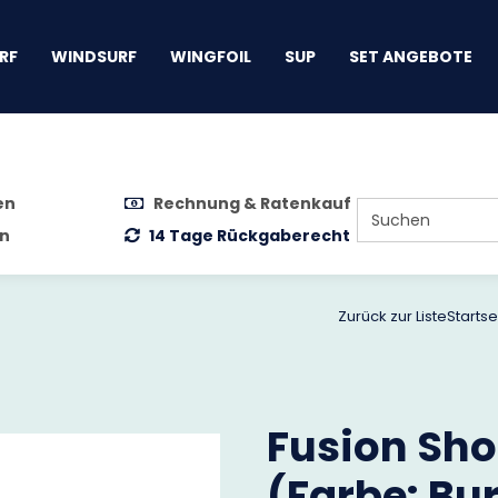
gen
RF
WINDSURF
WINGFOIL
SUP
SET ANGEBOTE
en
Rechnung & Ratenkauf
n
14 Tage Rückgaberecht
Zurück zur Liste
Startse
Fusion Shor
(Farbe: Bu