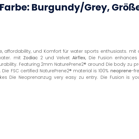
 (Farbe: Burgundy/Grey, Größe
 affordability, und Komfort für water sports enthusiasts. mit
water. mit
Zodiac
2 und Velvet
Airflex
, Die Fusion enhance
urability. Featuring 2mm NaturePrene2® around Die body zu pr
 Die FSC certified NaturePrene2® material is 100%
neoprene
-fr
s Die Neoprenanzug very easy zu entry. Die Fusion is you