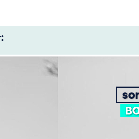
:
sor
BO