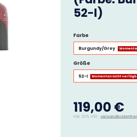
52-l)
Farbe
Burgundy/Grey
Momentan
Größe
52-l
Momentan nicht verfügb
119,00 €
inkl. 20% USt. ,
versandkostenfrei