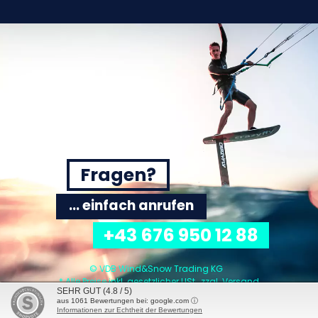
Fragen?
... einfach anrufen
+43 676 950 12 88
© VDB Wind&Snow Trading KG
* Alle Preise inkl. gesetzlicher USt., zzgl.
Versand
SEHR GUT
(4.8 / 5)
aus
1061
Bewertungen bei: google.com ⓘ
Informationen zur Echtheit der Bewertungen
2