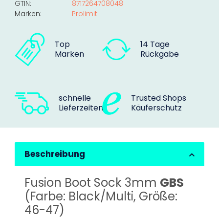
GTIN:
8717264708048
Marken:
Prolimit
Top
14 Tage
Marken
Rückgabe
schnelle
Trusted Shops
Lieferzeiten
Käuferschutz
Beschreibung
Fusion Boot Sock 3mm
GBS
(Farbe: Black/Multi, Größe:
46-47)