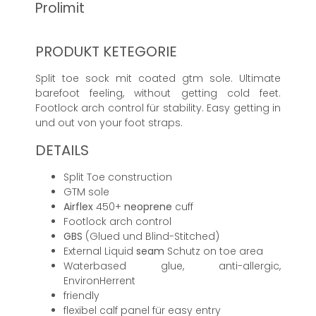
Prolimit
PRODUKT KETEGORIE
Split toe sock mit coated gtm sole. Ultimate
barefoot feeling, without getting cold feet.
Footlock arch control für stability. Easy getting in
und out von your foot straps.
DETAILS
Split Toe construction
GTM sole
Airflex
450+
neoprene
cuff
Footlock arch control
GBS
(Glued und Blind-Stitched)
External Liquid
seam
Schutz on toe area
Waterbased glue, anti-allergic,
EnvironHerrent
friendly
flexibel calf panel für easy entry