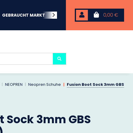
0,00 €
GEBRAUCHT MARKT
BEACHWEAR
NEOPREN
KARP
NEOPREN
Neopren Schuhe
Fusion Boot Sock 3mm GBS
ot Sock 3mm GBS
)