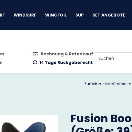
gen
RF
WINDSURF
WINGFOIL
SUP
SET ANGEBOTE
en
Rechnung & Ratenkauf
n
14 Tage Rückgaberecht
Zurück zur Liste
Startseite
Fusion Bo
(Größe: 39