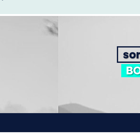
sor
BO