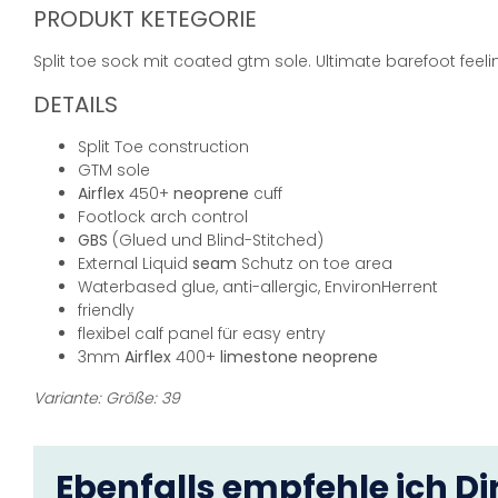
PRODUKT KETEGORIE
Split toe sock mit coated gtm sole. Ultimate barefoot feeling
DETAILS
Split Toe construction
GTM sole
Airflex
450+
neoprene
cuff
Footlock arch control
GBS
(Glued und Blind-Stitched)
External Liquid
seam
Schutz on toe area
Waterbased glue, anti-allergic, EnvironHerrent
friendly
flexibel calf panel für easy entry
3mm
Airflex
400+
limestone
neoprene
Variante: Größe: 39
Ebenfalls empfehle ich Dir