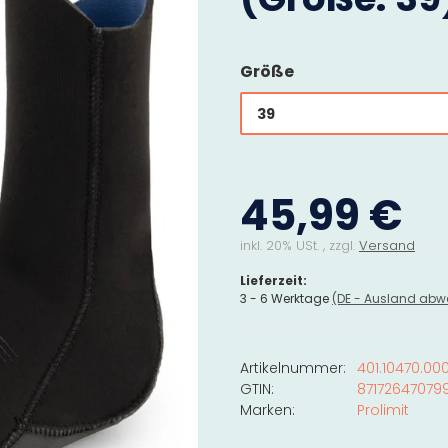
Größe
39
45,99 €
inkl. 20% USt. , zzgl.
Versand
Lieferzeit:
3 - 6 Werktage
(DE - Ausland abw
Artikelnummer:
401.10470.00
GTIN:
87172647079
Marken:
Prolimit