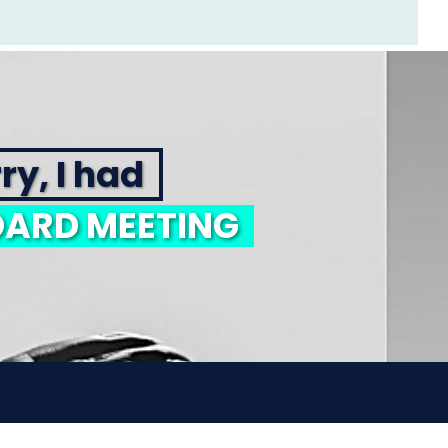
ry, I had
ARD MEETING