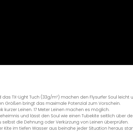
d das TX-Light Tuch (33g/m²) machen den Flysurfer Soul leicht
lnen Größen bringt das maximale Potenzial zum Vorschein.
 kurzer Leinen. 17 Meter Leinen machen es möglich.
eheimnis und lässt den Soul wie einen Tubekite seitlich über de
u selbst die Dehnung oder Verkürzung von Leinen überprüfen.
r Kite im tiefen Wasser aus beinahe jeder Situation heraus star