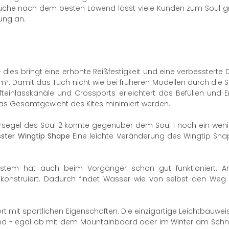
uche nach dem besten Lowend lässt viele Kunden zum Soul greifen,
ung an.
- dies bringt eine erhöhte Reißfestigkeit und eine verbessterte D
g/m². Damit das Tuch nicht wie bei früheren Modellen durch die 
fteinlasskanäle und Crossports erleichtert das Befüllen und
as Gesamtgewicht des Kites minimiert werden.
gel des Soul 2 konnte gegenüber dem Soul 1 noch ein wenig 
ster Wingtip Shape
Eine leichte Veränderung des Wingtip Shap
tem hat auch beim Vorgänger schon gut funktioniert. An
konstruiert. Dadurch findet Wasser wie von selbst den We
mit sportlichen Eigenschaften. Die einzigartige Leichtbauwei
 - egal ob mit dem Mountainboard oder im Winter am Schnee. 