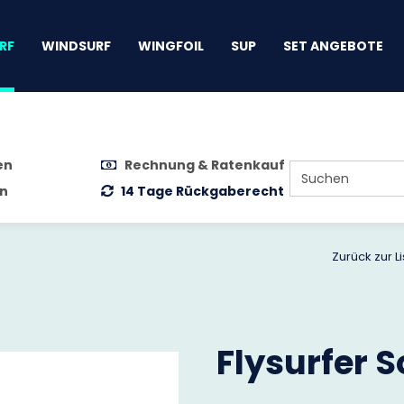
gen
RF
WINDSURF
WINGFOIL
SUP
SET ANGEBOTE
en
Rechnung & Ratenkauf
n
14 Tage Rückgaberecht
Zurück zur Li
Flysurfer S