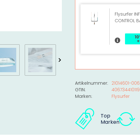
Flysurfer INF
CONTROL B
10
+
Artikelnummer:
21014601-006
GTIN:
40673441011
Marken:
Flysurfer
Top
Marken