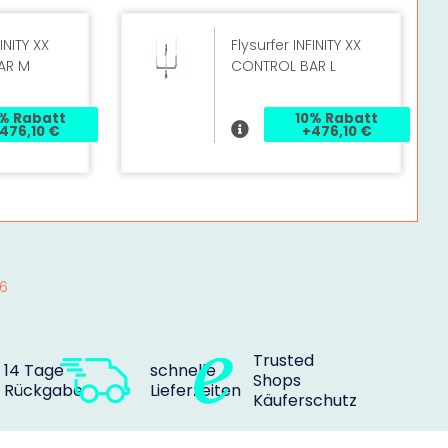
INITY XX
Flysurfer INFINITY XX
AR M
CONTROL BAR L
% Rabatt
10% Rabatt
476,10 €
+476,10 €
96
Trusted
14 Tage
schnelle
Shops
Rückgabe
Lieferzeiten
Käuferschutz