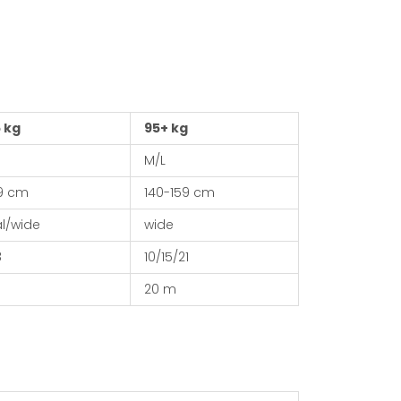
 kg
95+ kg
M/L
59 cm
140-159 cm
al/wide
wide
8
10/15/21
20 m