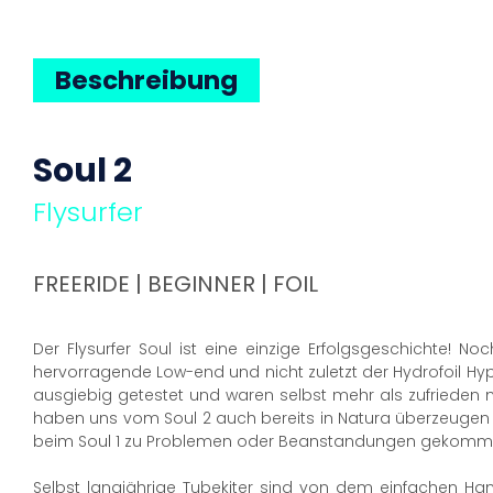
Beschreibung
Soul 2
Flysurfer
FREERIDE | BEGINNER | FOIL
Der Flysurfer Soul ist eine einzige Erfolgsgeschichte! 
hervorragende Low-end und nicht zuletzt der Hydrofoil Hyp
ausgiebig getestet und waren selbst mehr als zufrieden 
haben uns vom Soul 2 auch bereits in Natura überzeugen k
beim Soul 1 zu Problemen oder Beanstandungen gekommen i
Selbst langjährige Tubekiter sind von dem einfachen Handl