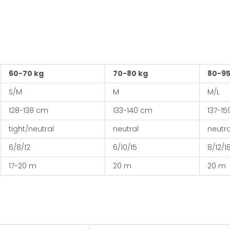
60-70 kg
70-80 kg
80-95
S/M
M
M/L
128-138 cm
133-140 cm
137-1
tight/neutral
neutral
neutr
6/8/12
6/10/15
8/12/1
17-20 m
20 m
20 m