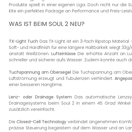
Produkte spielt in einer eigenen Liga. Doch nicht nur die S
Kite ein perfektes Package an Performance und Preis-Leist
WAS IST BEIM SOUL 2 NEU?
TX-Light Tuch
Das TX-Light ist ein 3-fach Ripstop Material 
Soft- und Hardfinish für eine längere Haltbarkeit wiegt 33
anstatt Weißtönen.
Lufteinlässe
Die erhöhte Anzahl an Lu
schneller und sicherer aufs Wasser. Zudem konnte auch d
Tuchspannung am Obersegel
Die Tuchspannung am Oberse
Luftströmung erzeugt und Tubulenzen verhindert.
Angepas
einer besseren Hangtime.
Lenz- oder Drainage System
Das automatische Lenzsys
Drainagesystems beim Soul 2 in einem 45 Grad Winkel 
zusätzlich vereinfacht.
Die
Closed-Cell Technology
verbindet angenehmen Komfort 
präzise Steuerung begeistern auf dem Wasser und an Land