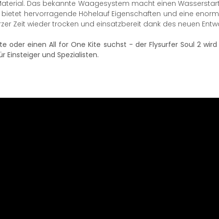
Material. Das bekannte Waagesystem macht einen Wasserstart 
ite bietet hervorragende Höhelauf Eigenschaften und eine enorm
 kurzer Zeit wieder trocken und einsatzbereit dank des neuen En
ite oder einen All for One Kite suchst - der Flysurfer Soul 2 wird
r Einsteiger und Spezialisten.