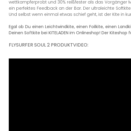
wettkampferprobt und 30% reißfester als das Vorgänger 
ein perfektes Feedback an der Bar. Der ultraleichte Softk
Und selbst wenn einmal etwas schief geht, ist der Kite in
Egal ob Du einen Leichtwindkite, einen Foilkite, einen Landk
Deinen Softkite bei KITELADEN im Onlineshop! Der Kiteshop fü
FLYSURFER SOUL 2 PRODUKTVIDEO: