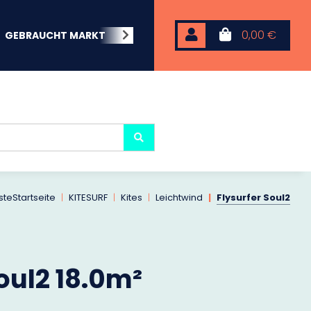
0,00 €
GEBRAUCHT MARKT
BEACHWEAR
NEOPREN
KARP
ste
Startseite
KITESURF
Kites
Leichtwind
Flysurfer Soul2
oul2 18.0m²