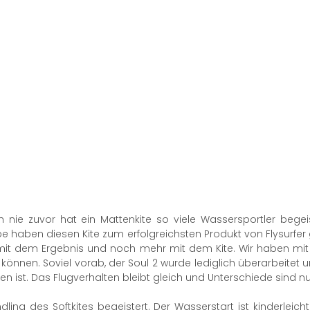
Noch nie zuvor hat ein Mattenkite so viele Wassersportler be
e haben diesen Kite zum erfolgreichsten Produkt von Flysurfer
mit dem Ergebnis und noch mehr mit dem Kite. Wir haben mit 
önnen. Soviel vorab, der Soul 2 wurde lediglich überarbeitet 
st. Das Flugverhalten bleibt gleich und Unterschiede sind nu
ing des Softkites begeistert. Der Wasserstart ist kinderleich