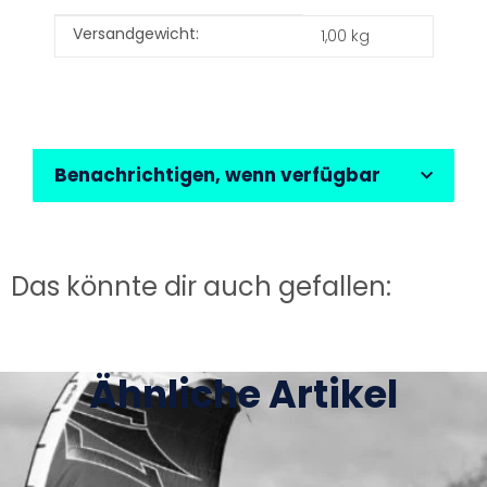
Produkteigenschaft
Wert
Versandgewicht:
1,00 kg
Benachrichtigen, wenn verfügbar
Das könnte dir auch gefallen:
Ähnliche Artikel