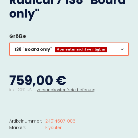
Radical 7 138 "Board
only"
Größe
138 "Board only"
Momentan nicht verfügbar
759,00 €
inkl. 20% USt. ,
versandkostenfreie Lieferung
Artikelnummer:
24014607-005
Marken:
Flysufer