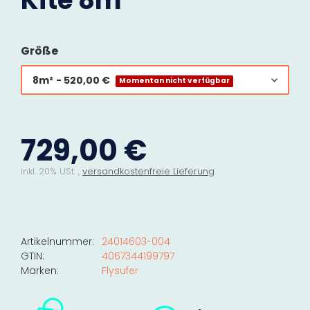
Kite 8m²
Größe
8m²
- 520,00 €
Momentan nicht verfügbar
729,00 €
inkl. 20% USt. ,
versandkostenfreie Lieferung
Artikelnummer:
24014603-004
GTIN:
4067344199797
Marken:
Flysufer