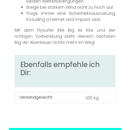
lokalen Wetterbedingungen.
Steige bei starkem Wind nicht zu hoch auf.
Trage immer eine Sicherheitsausrüstung,
including a helmet and impact vest.
Mit dem Flysurfer ERA Big Air Kite und der
richtigen Vorbereitung steht deinem nächsten
Big-Air-Abenteuer nichts mehr im Weg!
Ebenfalls empfehle ich
Dir:
Produkteigenschaft
Wert
Versandgewicht:
1,00 kg