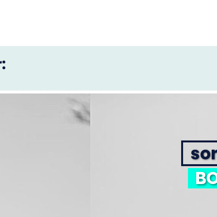
:
sor
BO