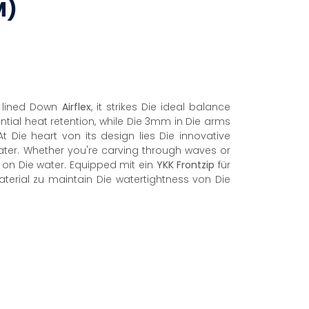
M)
e lined Down
Airflex
, it strikes Die ideal balance
al heat retention, while Die 3mm in Die arms
 At Die heart von its design lies Die innovative
water. Whether you're carving through waves or
 on Die water. Equipped mit ein
YKK
Frontzip
für
aterial zu maintain Die watertightness von Die