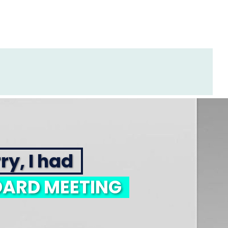
ry, I had
ARD MEETING