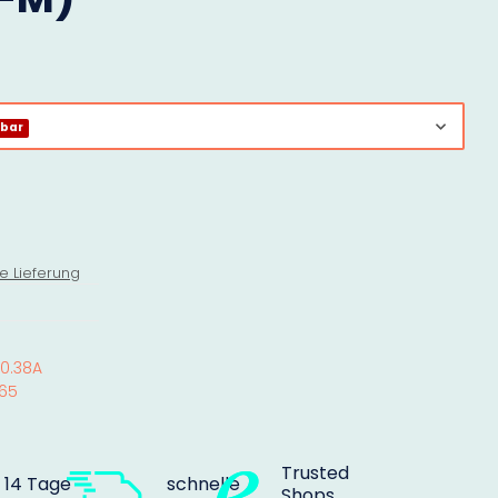
gbar
e Lieferung
10.38A
65
Trusted
14 Tage
schnelle
Shops