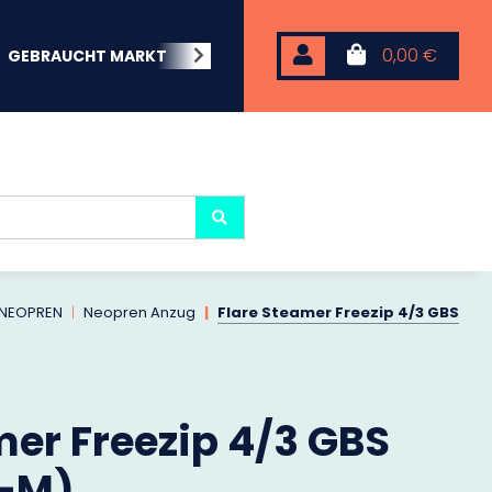
0,00 €
GEBRAUCHT MARKT
BEACHWEAR
NEOPREN
KARP
NEOPREN
Neopren Anzug
Flare Steamer Freezip 4/3 GBS
mer Freezip 4/3 GBS
8-M)