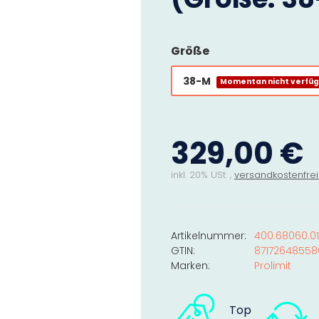
Größe
38-M
Momentan nicht verfü
329,00 €
inkl. 20% USt. ,
versandkostenfrei
Artikelnummer:
400.68060.0
GTIN:
87172648558
Marken:
Prolimit
Top