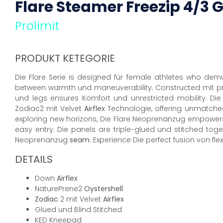
Flare Steamer
Freezip
4/3
G
Prolimit
PRODUKT KETEGORIE
Die Flare Serie is designed für female athletes who dem
between warmth und maneuverability. Constructed mit pr
und legs ensures Komfort und unrestricted mobility. Die
Zodiac2 mit Velvet
Airflex
Technologie, offering unmatched 
exploring new horizons, Die Flare Neoprenanzug empowers
easy entry. Die panels are triple-glued und stitched tog
Neoprenanzug
seam
. Experience Die perfect fusion von fle
DETAILS
Down
Airflex
NaturePrene2
Oystershell
Zodiac
2 mit Velvet
Airflex
Glued und Blind Stitched
KED Kneepad