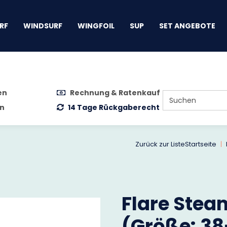
gen
RF
WINDSURF
WINGFOIL
SUP
SET ANGEBOTE
en
Rechnung & Ratenkauf
n
14 Tage Rückgaberecht
Zurück zur Liste
Startseite
Flare Stea
(Größe: 3