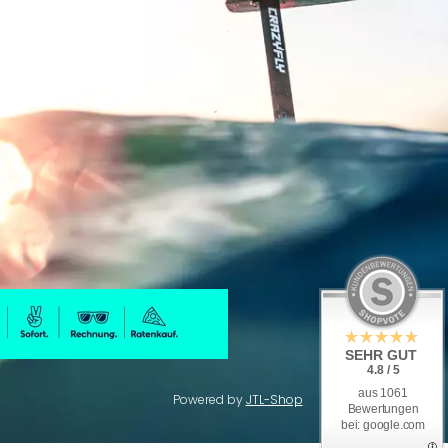
SEHR GUT
4.8 / 5
aus 1061
Powered by
JTL-Shop
Bewertungen
bei: google.com