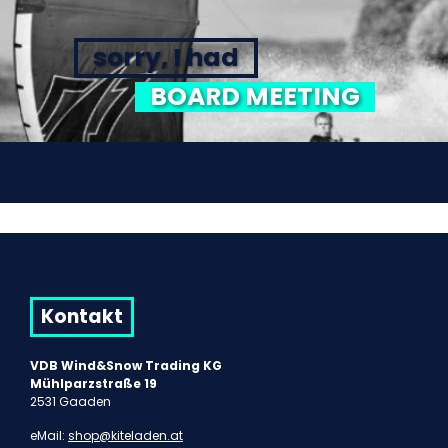
sorry, I had
BOARD MEETING
Kontakt
VDB Wind&Snow Trading KG
Mühlparzstraße 19
2531 Gaaden
eMail:
shop@kiteladen.at