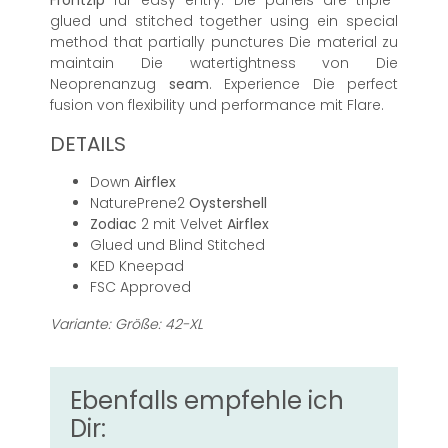
Frontzip
für easy entry. Die panels are triple-
glued und stitched together using ein special
method that partially punctures Die material zu
maintain Die watertightness von Die
Neoprenanzug
seam
. Experience Die perfect
fusion von flexibility und performance mit Flare.
DETAILS
Down
Airflex
NaturePrene2
Oystershell
Zodiac
2 mit Velvet
Airflex
Glued und Blind Stitched
KED Kneepad
FSC Approved
Variante: Größe: 42-XL
Ebenfalls empfehle ich
Dir: