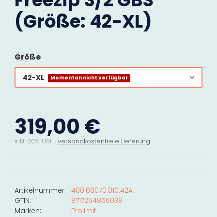
Freezip 3/2 GBS
(Größe: 42-XL)
Größe
42-XL
Momentan nicht verfügbar
319,00 €
inkl. 20% USt. ,
versandkostenfreie Lieferung
Artikelnummer:
400.68070.010.42A
GTIN:
8717264856039
Marken:
Prolimit