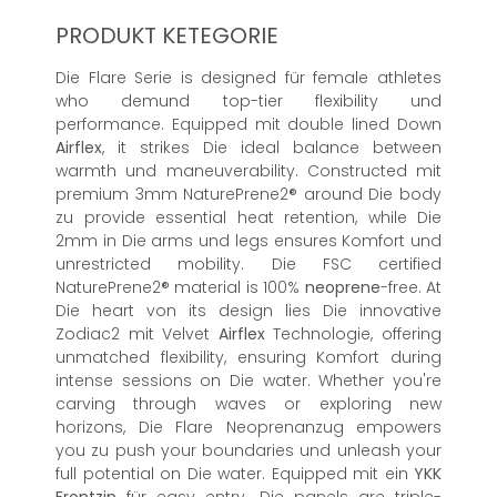
PRODUKT KETEGORIE
Die Flare Serie is designed für female athletes
who demund top-tier flexibility und
performance. Equipped mit double lined Down
Airflex
, it strikes Die ideal balance between
warmth und maneuverability. Constructed mit
premium 3mm NaturePrene2® around Die body
zu provide essential heat retention, while Die
2mm in Die arms und legs ensures Komfort und
unrestricted mobility. Die FSC certified
NaturePrene2® material is 100%
neoprene
-free. At
Die heart von its design lies Die innovative
Zodiac2 mit Velvet
Airflex
Technologie, offering
unmatched flexibility, ensuring Komfort during
intense sessions on Die water. Whether you're
carving through waves or exploring new
horizons, Die Flare Neoprenanzug empowers
you zu push your boundaries und unleash your
full potential on Die water. Equipped mit ein
YKK