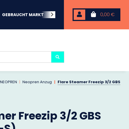
0,00 €
GEBRAUCHT MARKT
BEACHWEAR
NEOPREN
KARP
NEOPREN
Neopren Anzug
Flare Steamer Freezip 3/2 GBS
mer Freezip 3/2 GBS
-S)