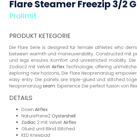
Flare Steamer
Freezip
3/2
G
Prolimit
PRODUKT KETEGORIE
Die Flare Serie is designed für female athletes who dem
between warmth und maneuverability. Constructed mit pr
und legs ensures Komfort und unrestricted mobility. Die
Zodiac2 mit Velvet
Airflex
Technologie, offering unmatched 
exploring new horizons, Die Flare Neoprenanzug empowers
easy entry. Die panels are triple-glued und stitched tog
Neoprenanzug
seam
. Experience Die perfect fusion von fle
DETAILS
Down
Airflex
NaturePrene2
Oystershell
Zodiac
2 mit Velvet
Airflex
Glued und Blind Stitched
KED Kneepad