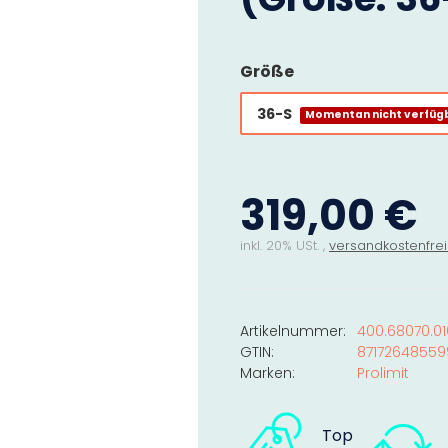
Größe
36-S
Momentan nicht verfüg
319,00 €
inkl. 20% USt. ,
versandkostenfrei
Artikelnummer:
400.68070.01
GTIN:
87172648559
Marken:
Prolimit
Top