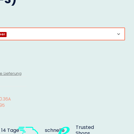
bar
e Lieferung
0.36A
95
Trusted
14 Tage
schnelle
Shops