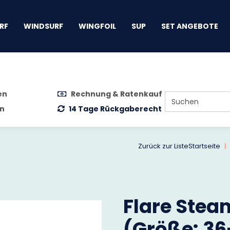
gen
RF
WINDSURF
WINGFOIL
SUP
SET ANGEBOTE
en
Rechnung & Ratenkauf
n
14 Tage Rückgaberecht
Zurück zur Liste
Startseite
Flare Stea
(Größe: 36