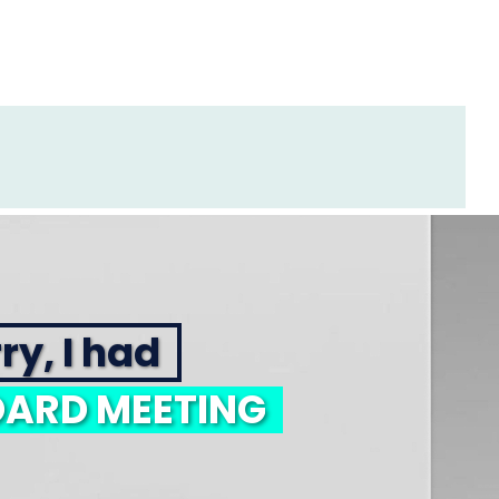
ry, I had
ARD MEETING