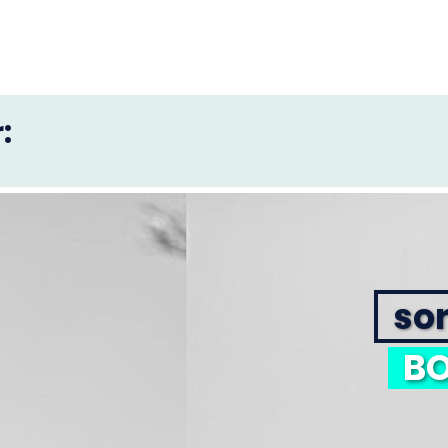
:
sor
BO