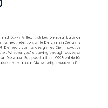
)
e lined Down
Airflex
, it strikes Die ideal balance
al heat retention, while Die 2mm in Die arms
 At Die heart von its design lies Die innovative
water. Whether you're carving through waves or
 on Die water. Equipped mit ein
YKK
Frontzip
für
aterial zu maintain Die watertightness von Die