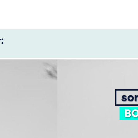
:
sor
BO