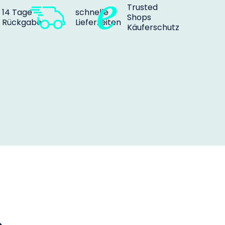
Trusted
14 Tage
schnelle
Shops
Rückgabe
Lieferzeiten
Käuferschutz