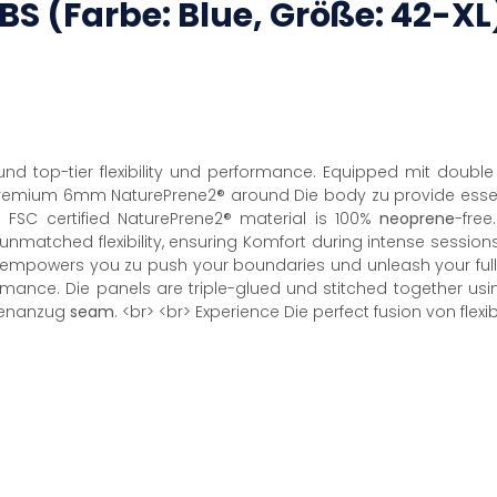
BS
(Farbe: Blue, Größe: 42-XL
und top-tier flexibility und performance. Equipped mit doubl
emium 6mm NaturePrene2® around Die body zu provide essenti
e FSC certified NaturePrene2® material is 100%
neoprene
-free
 unmatched flexibility, ensuring Komfort during intense sessio
empowers you zu push your boundaries und unleash your full p
mance. Die panels are triple-glued und stitched together usi
prenanzug
seam
. <br> <br> Experience Die perfect fusion von flexi