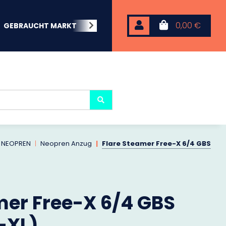
0,00 €
GEBRAUCHT MARKT
BEACHWEAR
NEOPREN
KARP
NEOPREN
Neopren Anzug
Flare Steamer Free-X 6/4 GBS
mer Free-X 6/4 GBS
-XL)