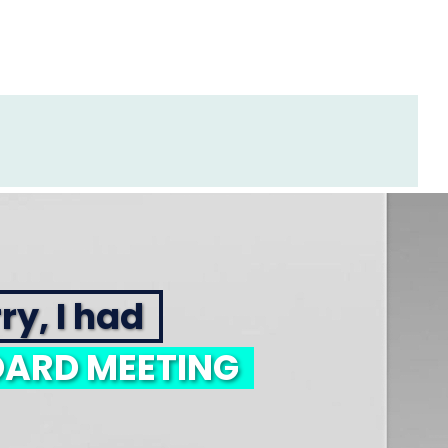
ry, I had
ARD MEETING