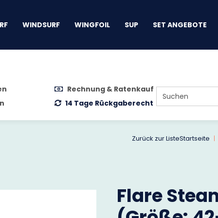
gen
RF
WINDSURF
WINGFOIL
SUP
SET ANGEBOTE
en
Rechnung & Ratenkauf
n
14 Tage Rückgaberecht
Zurück zur Liste
Startseite
Flare Stea
(Größe: 42