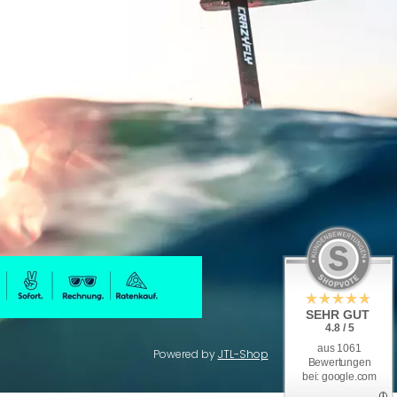
SEHR GUT
4.8 / 5
aus 1061
Powered by
JTL-Shop
Bewertungen
bei: google.com