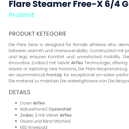
Flare Steamer Free-X 6/4
G
Prolimit
PRODUKT KETEGORIE
Die Flare Serie is designed für female athletes who dem
between warmth und maneuverability. Constructed mit pr
und legs ensures Komfort und unrestricted mobility. Di
innovative Zodiac2 mit Velvet
Airflex
Technologie, offering
waves or exploring new horizons, Die Flare Neoprenanzug 
ein asymmetrical
Frontzip
für exceptional on-water perfor
Die material zu maintain Die watertightness von Die Neo
DETAILS
Down
Airflex
NaturePrene2
Oystershell
Zodiac
2 mit Velvet
Airflex
Glued und Blind Stitched
KED Kneepad