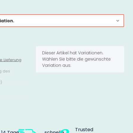
iation.
x
Dieser Artikel hat Variationen.
Wählen Sie bitte die gewünschte
e Lieferung
Variation aus.
g des
€
)
Trusted
14 Tage
schnelle