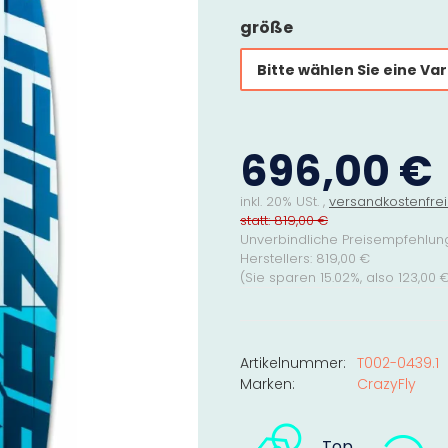
größe
Bitte wählen Sie eine Var
696,00 €
inkl. 20% USt. ,
versandkostenfrei
statt: 819,00 €
Unverbindliche Preisempfehlun
Herstellers
:
819,00 €
(Sie sparen
15.02%
, also
123,00 
Artikelnummer:
T002-0439.1
Marken:
CrazyFly
Top