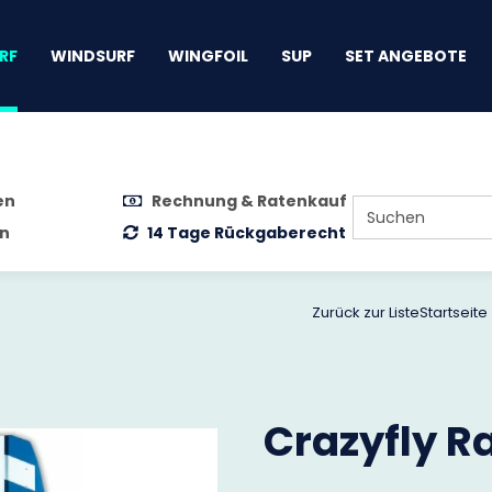
gen
RF
WINDSURF
WINGFOIL
SUP
SET ANGEBOTE
en
Rechnung & Ratenkauf
n
14 Tage Rückgaberecht
Zurück zur Liste
Startseite
Crazyfly R