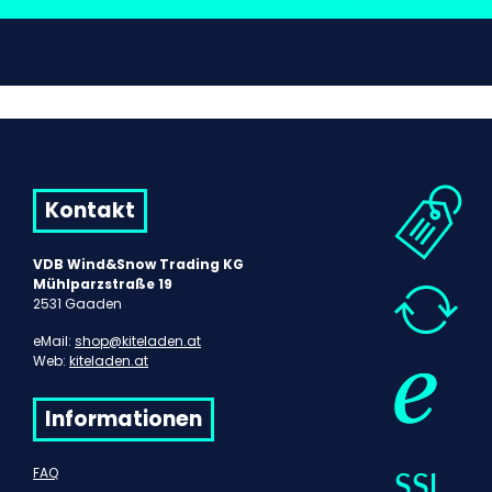
Kontakt
VDB Wind&Snow Trading KG
Mühlparzstraße 19
2531 Gaaden
eMail:
shop@kiteladen.at
Web:
kiteladen.at
Informationen
FAQ