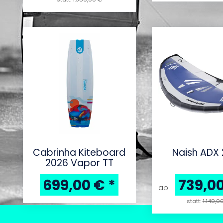
Cabrinha Kiteboard
Naish ADX
2026 Vapor TT
699,00 €
*
739,0
ab
statt:
1.149,0