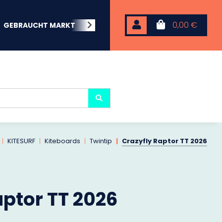
0,00 €
GEBRAUCHT MARKT
BEACHWEAR
NEOPREN
KARP
KITESURF
Kiteboards
Twintip
Crazyfly Raptor TT 2026
aptor TT 2026