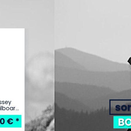
ssey
sor
ilboard
BO
00 €
*