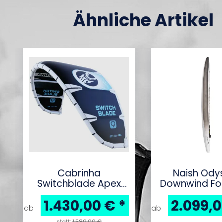
Ähnliche Artikel
Cabrinha
Naish Ody
Switchblade Apex
Downwind Fo
Black 2026
2026
1.430,00 €
*
2.099,
ab
ab
statt:
1.589,00 €