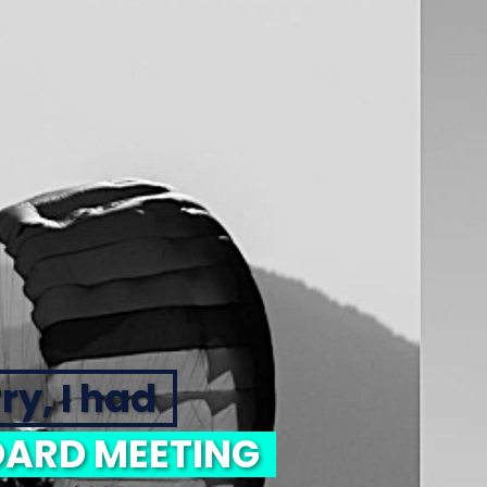
ry, I had
ARD MEETING